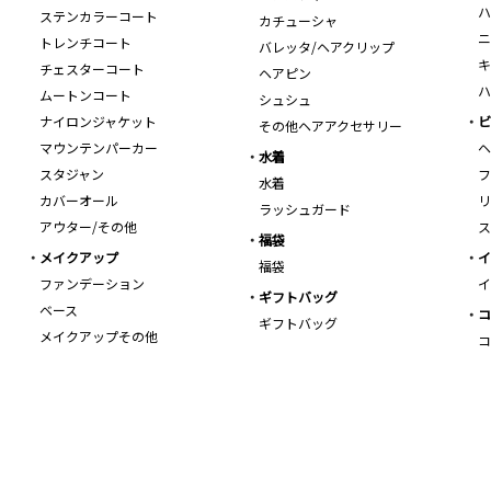
ハ
ステンカラーコート
カチューシャ
ニ
トレンチコート
バレッタ/ヘアクリップ
キ
チェスターコート
ヘアピン
ハ
ムートンコート
シュシュ
ナイロンジャケット
ビ
その他ヘアアクセサリー
マウンテンパーカー
ヘ
水着
スタジャン
フ
水着
カバーオール
リ
ラッシュガード
アウター/その他
ス
福袋
メイクアップ
イ
福袋
ファンデーション
イ
ギフトバッグ
ベース
コ
ギフトバッグ
メイクアップその他
コ