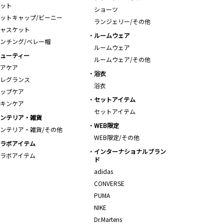
ット
ショーツ
ットキャップ/ビーニー
ランジェリー/その他
ャスケット
ルームウェア
ンチング/ベレー帽
ルームウェア
ューティー
ルームウェア/その他
アケア
浴衣
レグランス
浴衣
ップケア
セットアイテム
キンケア
セットアイテム
ンテリア・雑貨
WEB限定
ンテリア・雑貨/その他
WEB限定/その他
ラボアイテム
インターナショナルブラン
ラボアイテム
ド
adidas
CONVERSE
PUMA
NIKE
Dr.Martens