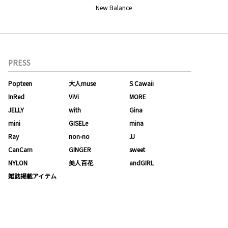
New Balance
PRESS
Popteen
大人muse
S Cawaii
InRed
ViVi
MORE
JELLY
with
Gina
mini
GISELe
mina
Ray
non-no
JJ
CanCam
GINGER
sweet
NYLON
美人百花
andGIRL
雑誌掲載アイテム