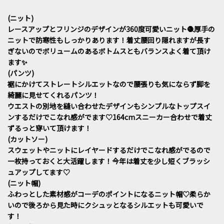
(ニット)
レースアップとフリンジのデザインが360度可愛いニット🧶厚手の
ニットで防寒性もしっかりあります！着丈腰回り隠れますが長す
ぎないのでボリュームのあるボトムスともバランスよく着て頂け
ます✨
(パンツ)
裾にかけてストレートシルエットなので腰張りも気にならず脚を
綺麗に見せてくれるパンツ！
ウエストの別地を縫い合わせたデザインもシンプルなトップスイ
ンするだけでこなれ感がでます♡164cmスニーカー合わせで着丈
ずるっと穿いて頂けます！
(カットソー)
スウェットやニットにレイヤードするだけでこなれ感がでるので
一枚持っておくと大活躍します！今年は着丈を少し短くブラッシ
ュアップしてます♡
(ニット帽)
ふわっとした素材感がコーデのポイントになるニット帽♡柔らか
いので後ろから見た時にクシュッとなるシルエットも可愛いで
す！