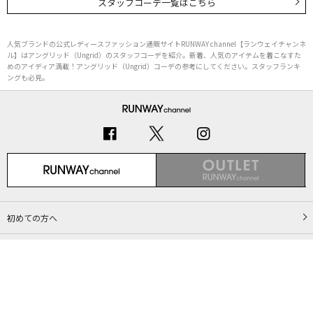
スタッフコーデ一覧はこちら
人気ブランドの公式レディースファッション通販サイトRUNWAY channel【ランウェイチャンネ
ル】はアングリッド（Ungrid）のスタッフコーデを紹介。新着、人気のアイテムを着こなすた
めのアイディア満載！アングリッド（Ungrid）コーデの参考にしてください。スタッフランキ
ングも必見。
初めての方へ
ご利用ガイド（Q&A）
プライバシーポリシー
特定商取引法に基づく表記
会社概要
Copyright © MARK STYLER Co., Ltd. All Rights Reserved.