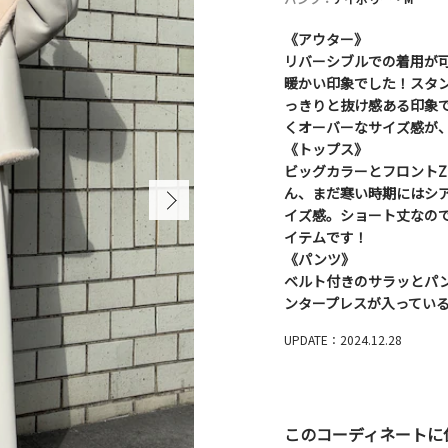
《アウター》
リバーシブルでの着用が
暖かい印象でした！スタ
っきりと抜け感ある印象
くオーバーなサイズ感が
《トップス》
ビッグカラーとフロントZ
ん、まだ寒い時期にはシ
イズ感。ショート丈なの
イテムです！
《パンツ》
ベルト付きのサラッとパ
ンタープレスが入ってい
UPDATE：2024.12.28
このコーディネートに