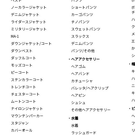
ノーカラージャケット
ショートパンツ
ボ
チ
デニムジャケット
カーゴパンツ
ハ
ライダースジャケット
チノパンツ
ク
ミリタリージャケット
スウェットパンツ
メ
MA-1
スラックス
エ
ダウンジャケット/コート
デニムパンツ
か
ダウンベスト
パンツ/その他
シ
ダッフルコート
ヘアアクセサリー
帽
モッズコート
ヘアゴム
キ
ピーコート
ヘアバンド
ハ
ステンカラーコート
カチューシャ
ニ
トレンチコート
バレッタ/ヘアクリップ
キ
チェスターコート
ヘアピン
ハ
ムートンコート
シュシュ
ナイロンジャケット
ビ
その他ヘアアクセサリー
マウンテンパーカー
ヘ
水着
スタジャン
フ
水着
カバーオール
リ
ラッシュガード