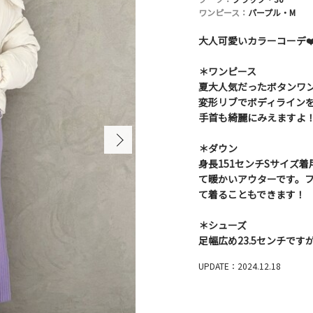
ワンピース：
パープル・M
大人可愛いカラーコーデ❤
＊ワンピース
夏大人気だったボタンワ
変形リブでボディライン
手首も綺麗にみえますよ
＊ダウン
身長151センチSサイズ
て暖かいアウターです。
て着ることもできます！
＊シューズ
足幅広め23.5センチで
UPDATE：2024.12.18