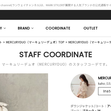
Y channel(ランウェイチャンネル)は、MARK STYLERが展開する人気ブランドの公式通販
Y
BRAND
COORDINATE
OUTLET
ト
MERCURYDUO（マーキュリーデュオ）TOP
MERCURYDUO（マーキュ
STAFF COORDINATE
マーキュリーデュオ（MERCURYDUO）のスタッフコーデです。
MERCU
kaho /1
Ins
ダウンジャケット/コート：
ア
ブーツ：
ブラック・36