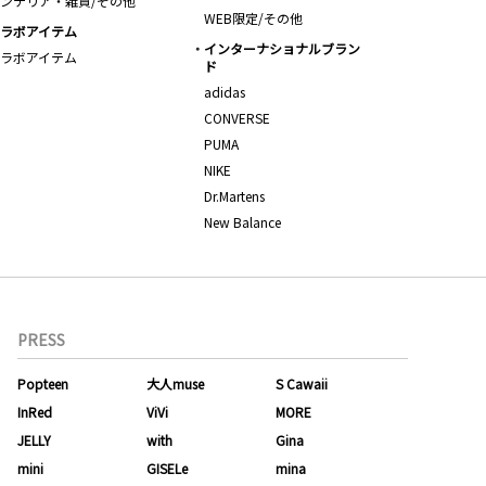
ンテリア・雑貨/その他
WEB限定/その他
ラボアイテム
インターナショナルブラン
ラボアイテム
ド
adidas
CONVERSE
PUMA
NIKE
Dr.Martens
New Balance
PRESS
Popteen
大人muse
S Cawaii
InRed
ViVi
MORE
JELLY
with
Gina
mini
GISELe
mina