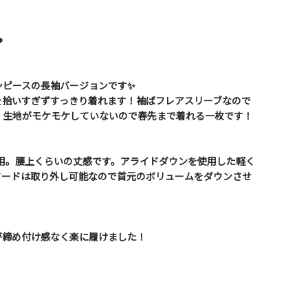
️
ンピースの長袖バージョンです✨
を拾いすぎずすっきり着れます！袖ばフレアスリーブなので
！生地がモケモケしていないので春先まで着れる一枚です！
着用。腰上くらいの丈感です。アライドダウンを使用した軽く
フードは取り外し可能なので首元のボリュームをダウンさせ
すが締め付け感なく楽に履けました！