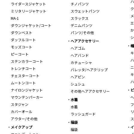
ハ
ライダースジャケット
チノパンツ
ク
ミリタリージャケット
スウェットパンツ
メ
MA-1
スラックス
エ
ダウンジャケット/コート
デニムパンツ
か
ダウンベスト
パンツ/その他
シ
ダッフルコート
ヘアアクセサリー
帽
モッズコート
ヘアゴム
キ
ピーコート
ヘアバンド
ハ
ステンカラーコート
カチューシャ
ニ
トレンチコート
バレッタ/ヘアクリップ
キ
チェスターコート
ヘアピン
ハ
ムートンコート
シュシュ
ナイロンジャケット
ビ
その他ヘアアクセサリー
マウンテンパーカー
ヘ
水着
スタジャン
フ
水着
カバーオール
リ
ラッシュガード
アウター/その他
ス
福袋
メイクアップ
イ
福袋