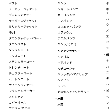
ベスト
パンツ
ボ
ノーカラージャケット
ショートパンツ
ボ
チ
デニムジャケット
カーゴパンツ
ハ
ライダースジャケット
チノパンツ
ク
ミリタリージャケット
スウェットパンツ
メ
MA-1
スラックス
エ
ダウンジャケット/コート
デニムパンツ
か
ダウンベスト
パンツ/その他
シ
ダッフルコート
ヘアアクセサリー
帽
モッズコート
ヘアゴム
キ
ステンカラーコート
ヘアバンド
ハ
トレンチコート
カチューシャ
ニ
チェスターコート
バレッタ/ヘアクリップ
キ
ムートンコート
ヘアピン
ハ
ナイロンジャケット
シュシュ
マウンテンパーカー
ビ
その他ヘアアクセサリー
スタジャン
ヘ
水着
カバーオール
フ
水着
アウター/その他
リ