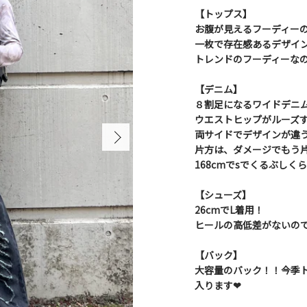
【トップス】
お腹が見えるフーディー
一枚で存在感あるデザイン
トレンドのフーディーなの
【デニム】
８割足になるワイドデニム
ウエストヒップがルーズす
両サイドでデザインが違
片方は、ダメージでもう
168cmでsでくるぶしく
【シューズ】
26cmでL着用！
ヒールの高低差がないので
【バック】
大容量のバック！！今季ト
入ります❤︎