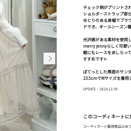
チェック柄がプリントさ
ショルダーストラップ部
ゆとりのある身幅でブラ
ドでき、オールシーズン
光沢感がある素材を使用
merry jennyらしく可愛
裾にもレースをあしらっ
すすめです✨
ぽてっとした厚底のサン
23.5cmでMサイズを着
UPDATE：2024.12.30
このコーディネートに
コーディネート着用商品はあ