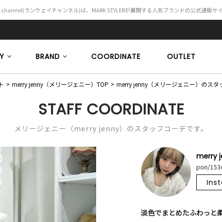
Y channel(ランウェイチャンネル)は、MARK STYLERが展開する人気ブランドの公式通販
Y
BRAND
COORDINATE
OUTLET
ト
merry jenny（メリージェニー）TOP
merry jenny（メリージェニー）の
STAFF COORDINATE
メリージェニー（merry jenny）のスタッフコーデです。
merry 
pon/153
Ins
淡色でまとめたふわっと