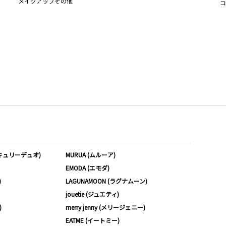
メイクアップその他
コ
ーキュリーデュオ)
MURUA (ムルーア)
EMODA (エモダ)
)
LAGUNAMOON (ラグナムーン)
jouetie (ジュエティ)
)
merry jenny (メリージェニー)
EATME (イートミー)