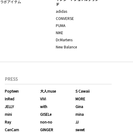
ラボアイテム
ド
adidas
CONVERSE
PUMA
NIKE
Dr.Martens
New Balance
PRESS
Popteen
大人muse
S Cawaii
InRed
ViVi
MORE
JELLY
with
Gina
mini
GISELe
mina
Ray
non-no
JJ
CanCam
GINGER
sweet