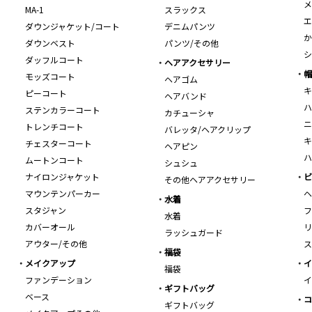
メ
MA-1
スラックス
エ
ダウンジャケット/コート
デニムパンツ
か
ダウンベスト
パンツ/その他
シ
ダッフルコート
ヘアアクセサリー
帽
モッズコート
ヘアゴム
キ
ピーコート
ヘアバンド
ハ
ステンカラーコート
カチューシャ
ニ
トレンチコート
バレッタ/ヘアクリップ
キ
チェスターコート
ヘアピン
ハ
ムートンコート
シュシュ
ナイロンジャケット
ビ
その他ヘアアクセサリー
マウンテンパーカー
ヘ
水着
スタジャン
フ
水着
カバーオール
リ
ラッシュガード
アウター/その他
ス
福袋
メイクアップ
イ
福袋
ファンデーション
イ
ギフトバッグ
ベース
コ
ギフトバッグ