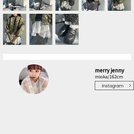
merry jenny
mioka/162cm
Instagram