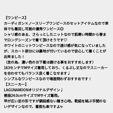
【ワンピース】
カーディガン×ノースリーブワンピースのセットアイテムなので単
体でも着回し可能の優秀ワンピース◎
シャリ感のある、さらっとしたニットなので肌寒い時期から春ま
でロングシーズンで着て頂けそうです♡
ホワイトのニットワンピースなので透け感が気になっていました
が、スカート部分には裏地が付いているので安心して履くことが
出来ました！
（念の為、濃い色のお下着は避ける事をおすすめします）
163センチでMサイズ着用しており、くるぶし丈なのでスニーカー
を合わせてもバランス良く着こなせます♩
シンプルなワンピースなので場面問わずおすすめです！
【スニーカー】
LAGUNAMOONオリジナルデザイン♩
普段24.0cmサイズでMサイズ着用。
甲が広い足の形ですが窮屈感ない履き心地。靴紐を結ぶ手間のな
いデザインなので、着脱も楽ですよ✨