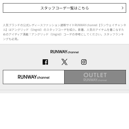
スタッフコーデ一覧はこちら
人気ブランドの公式レディースファッション通販サイトRUNWAY channel【ランウェイチャンネ
ル】はアングリッド（Ungrid）のスタッフコーデを紹介。新着、人気のアイテムを着こなすた
めのアイディア満載！アングリッド（Ungrid）コーデの参考にしてください。スタッフランキ
ングも必見。
初めての方へ
ご利用ガイド（Q&A）
プライバシーポリシー
特定商取引法に基づく表記
会社概要