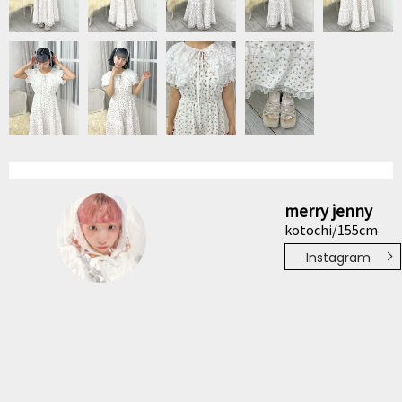
merry jenny
kotochi/155cm
Instagram