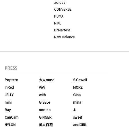
adidas
CONVERSE
PUMA
NIKE
Dr.Martens
New Balance
PRESS
Popteen
大人muse
S Cawaii
InRed
ViVi
MORE
JELLY
with
Gina
mini
GISELe
mina
Ray
non-no
JJ
CanCam
GINGER
sweet
NYLON
美人百花
andGIRL