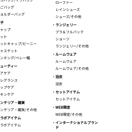
ローファー
ごバッグ
レインシューズ
ョルダーバッグ
シューズ/その他
子
ランジェリー
ャップ
ブラ＆フルバック
ット
ショーツ
ットキャップ/ビーニー
ランジェリー/その他
ャスケット
ルームウェア
ンチング/ベレー帽
ルームウェア
ューティー
ルームウェア/その他
アケア
浴衣
レグランス
浴衣
ップケア
セットアイテム
キンケア
セットアイテム
ンテリア・雑貨
WEB限定
ンテリア・雑貨/その他
WEB限定/その他
ラボアイテム
インターナショナルブラン
ラボアイテム
ド