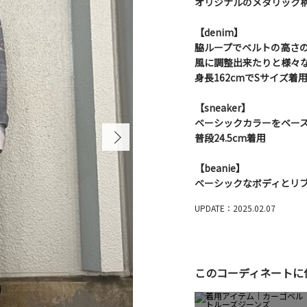
オリジナルのメタリック柄
【denim】
脇ループでベルトの高さ
風に調整出来たりと様々
身長162cmでSサイズ着
【sneaker】
ベーシックカラーをベー
普段24.5cm着用
【beanie】
ベーシックなボディとリブ
UPDATE：2025.02.07
このコーディネートに