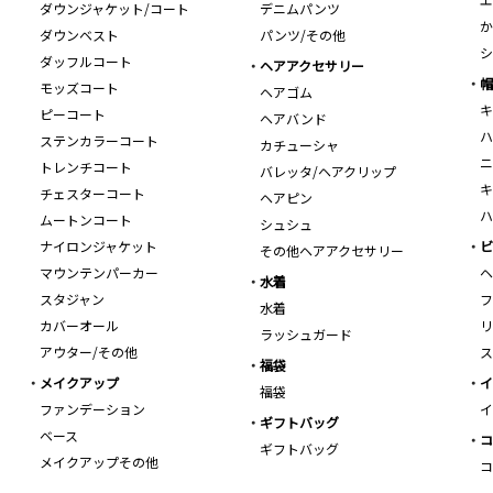
ダウンジャケット/コート
デニムパンツ
か
ダウンベスト
パンツ/その他
シ
ダッフルコート
ヘアアクセサリー
帽
モッズコート
ヘアゴム
キ
ピーコート
ヘアバンド
ハ
ステンカラーコート
カチューシャ
ニ
トレンチコート
バレッタ/ヘアクリップ
キ
チェスターコート
ヘアピン
ハ
ムートンコート
シュシュ
ナイロンジャケット
ビ
その他ヘアアクセサリー
マウンテンパーカー
ヘ
水着
スタジャン
フ
水着
カバーオール
リ
ラッシュガード
アウター/その他
ス
福袋
メイクアップ
イ
福袋
ファンデーション
イ
ギフトバッグ
ベース
コ
ギフトバッグ
メイクアップその他
コ