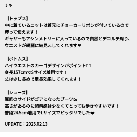
す✨
〚トップス〛
中に着ているニットは首元にチョーカーリボンが付いているので
縛って使えます！
ギャザーもアシンメトリーに入っているので自然とデコルテ周り、
ウエストが綺麗に細見えしてくれます‪‪❤︎‬
〚ボトムス〛
ハイウエストのカーゴデザインがポイント☝🏻
身長157cmでSサイズ着用です！
丈は少し長めで足長効果してくれます！
〚シューズ〛
厚底のサイドがゴアになったブーツ🥾
高さがあるのに傾斜感は少なくてとっても歩きやすいです！
普段24.5cm着用でLサイズでピッタリでした❤️
UPDATE：2025.02.13