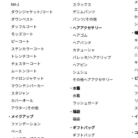
メ
MA-1
スラックス
エ
ダウンジャケット/コート
デニムパンツ
か
ダウンベスト
パンツ/その他
シ
ダッフルコート
ヘアアクセサリー
帽
モッズコート
ヘアゴム
キ
ピーコート
ヘアバンド
ハ
ステンカラーコート
カチューシャ
ニ
トレンチコート
バレッタ/ヘアクリップ
キ
チェスターコート
ヘアピン
ハ
ムートンコート
シュシュ
ナイロンジャケット
ビ
その他ヘアアクセサリー
マウンテンパーカー
ヘ
水着
スタジャン
フ
水着
カバーオール
リ
ラッシュガード
アウター/その他
ス
福袋
メイクアップ
イ
福袋
ファンデーション
イ
ギフトバッグ
ベース
コ
ギフトバッグ