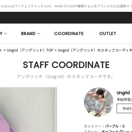
Y channel(ランウェイチャンネル)は、MARK STYLERが展開する人気ブランドの公式通販
Y
BRAND
COORDINATE
OUTLET
ト
Ungrid（アングリッド）TOP
Ungrid（アングリッド）のスタッフコーディ
STAFF COORDINATE
アングリッド（Ungrid）のスタッフコーデです。
Ungrid
多田詩音/
Ins
カットソー：
パープル・S
スカート：
チャコールグレー・