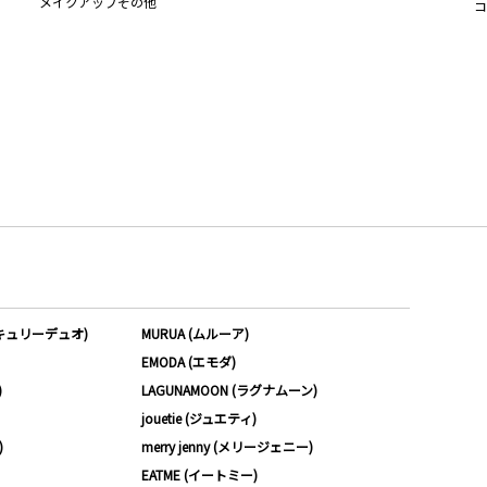
メイクアップその他
コ
ーキュリーデュオ)
MURUA (ムルーア)
EMODA (エモダ)
)
LAGUNAMOON (ラグナムーン)
jouetie (ジュエティ)
)
merry jenny (メリージェニー)
EATME (イートミー)