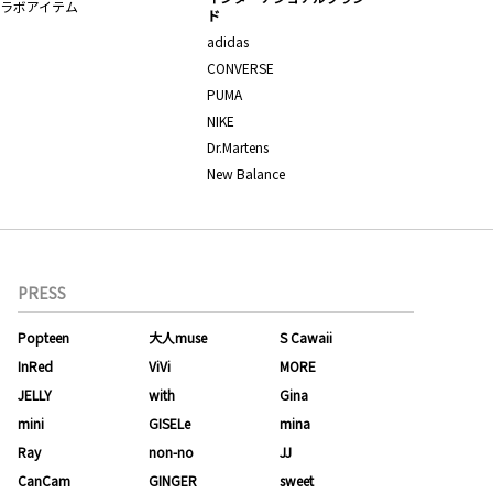
ラボアイテム
ド
adidas
CONVERSE
PUMA
NIKE
Dr.Martens
New Balance
PRESS
Popteen
大人muse
S Cawaii
InRed
ViVi
MORE
JELLY
with
Gina
mini
GISELe
mina
Ray
non-no
JJ
CanCam
GINGER
sweet