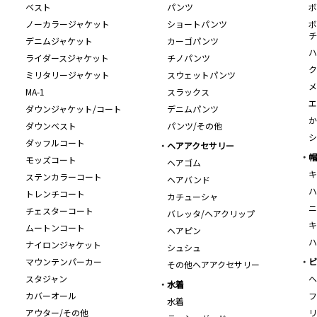
ベスト
パンツ
ボ
ノーカラージャケット
ショートパンツ
ボ
チ
デニムジャケット
カーゴパンツ
ハ
ライダースジャケット
チノパンツ
ク
ミリタリージャケット
スウェットパンツ
メ
MA-1
スラックス
エ
ダウンジャケット/コート
デニムパンツ
か
ダウンベスト
パンツ/その他
シ
ダッフルコート
ヘアアクセサリー
帽
モッズコート
ヘアゴム
キ
ステンカラーコート
ヘアバンド
ハ
トレンチコート
カチューシャ
ニ
チェスターコート
バレッタ/ヘアクリップ
キ
ムートンコート
ヘアピン
ハ
ナイロンジャケット
シュシュ
マウンテンパーカー
ビ
その他ヘアアクセサリー
スタジャン
ヘ
水着
カバーオール
フ
水着
アウター/その他
リ