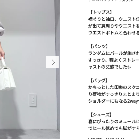
【トップス】
襟ぐりと袖口、ウエスト
が出て肩周りやウエスト
ウエストボトムと合わせる
【パンツ】
ランダムにパールが施され
すっきり、程よくストレー
ャストの丈感でした✨
【バッグ】
かちっとした印象のスク
り荷物がすっきりまとまり
ショルダーにもなる2wa
【シューズ】
春にぴったりのミュール
でヒール低めでも脚がすらっ