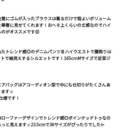
位置にゴムが入ったブラウスは着るだけで程よいボリューム
を華奢に見せてくれます！おへそ上くらいの丈感なのでハイ
のがオススメです😊
たトレンド感◎のデニムパンツ👖ハイウエストで腰周りは
トで細見えするシルエットです！165cmMサイズで足首ジ
エアバッグはアコーディオン型で中にも仕切りがたくさんあ
ます☺️
y仕様です！
はローファーデザインでトレンド感◎ポインテッドトゥなの
と見えます☺️23.5cmで36サイズがぴったりでした✨