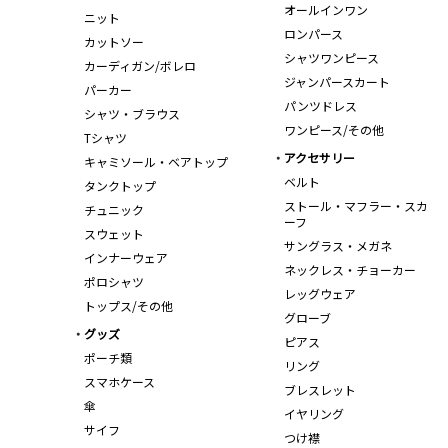
オールインワン
ニット
ロンパース
カットソー
シャツワンピース
カーディガン/ボレロ
ジャンパースカート
パーカー
パンツドレス
シャツ・ブラウス
ワンピース/その他
Tシャツ
アクセサリー
キャミソール・ベアトップ
ベルト
タンクトップ
ストール・マフラー・スカ
チュニック
ーフ
スウェット
サングラス・メガネ
インナーウェア
ネックレス・チョーカー
ポロシャツ
レッグウェア
トップス/その他
グローブ
グッズ
ピアス
ポーチ類
リング
スマホケース
ブレスレット
傘
イヤリング
サイフ
つけ襟