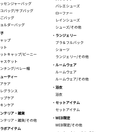
ッセンジャーバッグ
バレエシューズ
コバッグ/サブバッグ
ローファー
ごバッグ
レインシューズ
ョルダーバッグ
シューズ/その他
子
ランジェリー
ャップ
ブラ＆フルバック
ット
ショーツ
ットキャップ/ビーニー
ランジェリー/その他
ャスケット
ルームウェア
ンチング/ベレー帽
ルームウェア
ューティー
ルームウェア/その他
アケア
浴衣
レグランス
浴衣
ップケア
セットアイテム
キンケア
セットアイテム
ンテリア・雑貨
WEB限定
ンテリア・雑貨/その他
WEB限定/その他
ラボアイテム