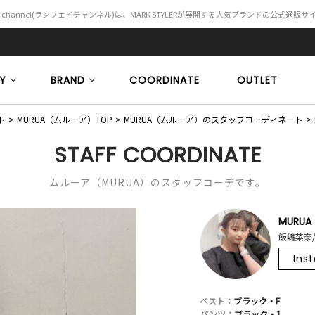
Y channel(ランウェイチャンネル)は、MARK STYLERが展開する人気ブランドの公式通販
Y
BRAND
COORDINATE
OUTLET
ト
MURUA（ムルーア）TOP
MURUA（ムルーア）のスタッフコーディネート
STAFF COORDINATE
ムルーア（MURUA）のスタッフコーデです。
MURUA
飯嶋菜奈/
Ins
ベスト：
ブラック・F
パンツ：
ブラック・1