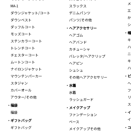
メ
MA-1
スラックス
エ
ダウンジャケット/コート
デニムパンツ
か
ダウンベスト
パンツ/その他
シ
ダッフルコート
ヘアアクセサリー
帽
モッズコート
ヘアゴム
キ
ステンカラーコート
ヘアバンド
ハ
トレンチコート
カチューシャ
ニ
チェスターコート
バレッタ/ヘアクリップ
キ
ムートンコート
ヘアピン
ハ
ナイロンジャケット
シュシュ
マウンテンパーカー
ビ
その他ヘアアクセサリー
スタジャン
ヘ
水着
カバーオール
フ
水着
アウター/その他
リ
ラッシュガード
ス
福袋
メイクアップ
福袋
イ
ファンデーション
イ
ギフトバッグ
ベース
ギフトバッグ
コ
メイクアップその他