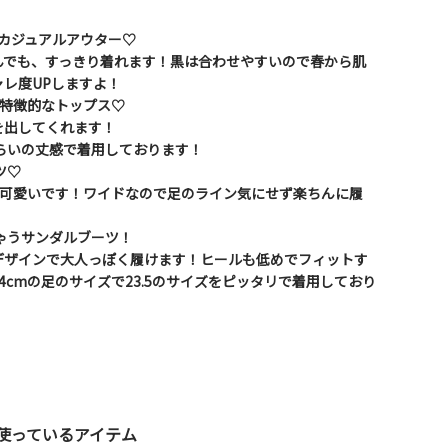
のカジュアルアウター♡
んでも、すっきり着れます！黒は合わせやすいので春から肌
レ度UPしますよ！
が特徴的なトップス♡
を出してくれます！
くらいの丈感で着用しております！
ツ♡
も可愛いです！ワイドなので足のライン気にせず楽ちんに履
ちゃうサンダルブーツ！
デザインで大人っぽく履けます！ヒールも低めでフィットす
4cmの足のサイズで23.5のサイズをピッタリで着用しており
使っているアイテム