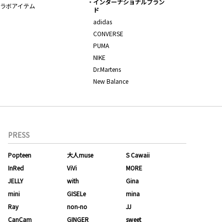
インターナショナルブラン
ラボアイテム
ド
adidas
CONVERSE
PUMA
NIKE
Dr.Martens
New Balance
PRESS
Popteen
大人muse
S Cawaii
InRed
ViVi
MORE
JELLY
with
Gina
mini
GISELe
mina
Ray
non-no
JJ
CanCam
GINGER
sweet