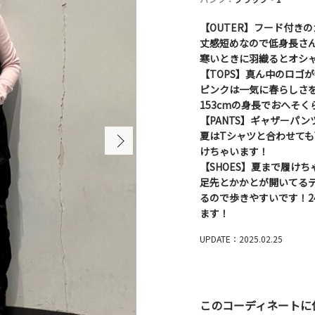
【OUTER】フード付き
丈感短めなので低身長さ
寒いときに羽織るとオシャ
【TOPS】真ん中のロゴ
ピンクは一気に春らしさ
153cmの身長でおへそ
【PANTS】ギャザーパン
夏はTシャツと合わせて
けちゃいます！
【SHOES】夏まで履け
足先とかかとが開いてる
るので歩きやすいです！2
ます！
UPDATE：2025.02.25
このコーディネートに