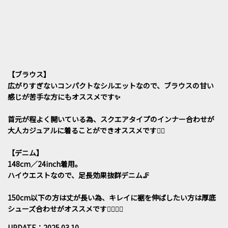
【ブラウス】
広がりすぎないコンパクトなシルエットなので、ブラウスの甘い
感じが苦手な方にもオススメです✨
首元が程よく開いている為、スクエアタイプのインナー合わせが
大人カジュアルに着ることができオススメです❤️‍🔥
【デニム】
148cm／24inch着用。
ハイウエストなので、足長効果抜群デニム🦵
150cm以下の方は丈が長い為、キレイに裾を伸ばしたい方は厚底
シューズ合わせがオススメです🙆🏻‍♀️✨
UPDATE：2025.03.10