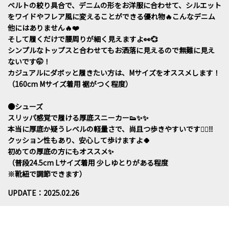
ベルトの絞り具合で、デニムの形をお洋服に合わせて、シルエット
をワイドやフレア風に変えることができる優れ物🔥こんなデニム
他にはありません🔥❤️
そして履くだけで腰周りが細く見えますよ👀💞
シンプルなトップスと合わせてもお洒落に見えるので無難に見え
ないです🤭！
カジュアルにダボッと履きたい方は、Mサイズをオススメします！
（160cm Mサイズ着用 裾がつく程度）
●シューズ
スリッパ感覚で履ける厚底スニーカー👟✨✨
本当に厚底か疑うレベルの軽量さで、尚且つ歩きやすいです🚶‍♀️‼️
クッション性もあり、安心して歩けますよ🍀
初めての厚底の方にもオススメ✨
（普段24.5cm Lサイズ着用 少しゆとりがある程度
※靴紐で調節できます）
UPDATE：2025.02.26