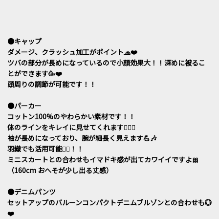
●キャップ
ダメージ、クラッシュ加工がポイント🧢❤️
ツバの部分が長めになっているので小顔効果大！！深めに被るこ
とができます🥳❤️
頭周りの調節が可能です！！
●パーカー
コットン100%のやわらかい素材です！！
体のラインをキレイに見せてくれます🙆‍♀️✨
袖が長めになっており、腕が細長く見えます💪🎶
羽織でも活用可能🙆‍♀️！！
ミニスカートとの合わせもイマドキ感が出てカワイイですよ🎀
（160cm おへそが少し出る丈感）
●デニムパンツ
セットアップのバルーンコンパクトデニムブルゾンとの合わせも💮
❤️