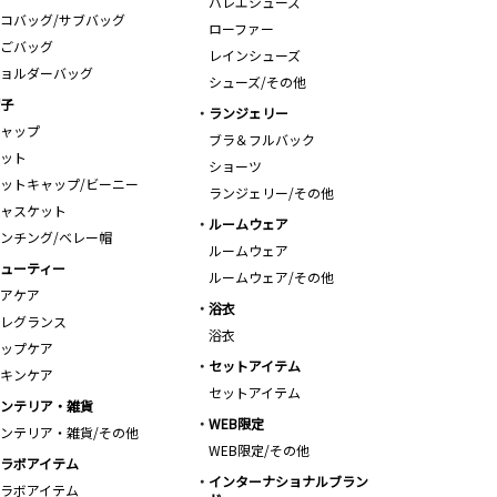
バレエシューズ
コバッグ/サブバッグ
ローファー
ごバッグ
レインシューズ
ョルダーバッグ
シューズ/その他
子
ランジェリー
ャップ
ブラ＆フルバック
ット
ショーツ
ットキャップ/ビーニー
ランジェリー/その他
ャスケット
ルームウェア
ンチング/ベレー帽
ルームウェア
ューティー
ルームウェア/その他
アケア
浴衣
レグランス
浴衣
ップケア
セットアイテム
キンケア
セットアイテム
ンテリア・雑貨
WEB限定
ンテリア・雑貨/その他
WEB限定/その他
ラボアイテム
インターナショナルブラン
ラボアイテム