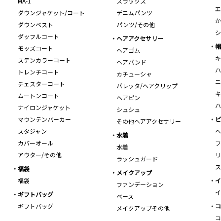
MA-1
スラックス
エ
ダウンジャケット/コート
デニムパンツ
か
ダウンベスト
パンツ/その他
シ
ダッフルコート
ヘアアクセサリー
帽
モッズコート
ヘアゴム
キ
ステンカラーコート
ヘアバンド
ハ
トレンチコート
カチューシャ
ニ
チェスターコート
バレッタ/ヘアクリップ
キ
ムートンコート
ヘアピン
ハ
ナイロンジャケット
シュシュ
マウンテンパーカー
ビ
その他ヘアアクセサリー
スタジャン
ヘ
水着
カバーオール
フ
水着
アウター/その他
リ
ラッシュガード
ス
福袋
メイクアップ
福袋
イ
ファンデーション
イ
ギフトバッグ
ベース
ギフトバッグ
コ
メイクアップその他
コ