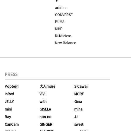
ド
adidas
CONVERSE
PUMA
NIKE
Dr.Martens
New Balance
PRESS
Popteen
大人muse
S Cawaii
InRed
ViVi
MORE
JELLY
with
Gina
mini
GISELe
mina
Ray
non-no
JJ
CanCam
GINGER
sweet