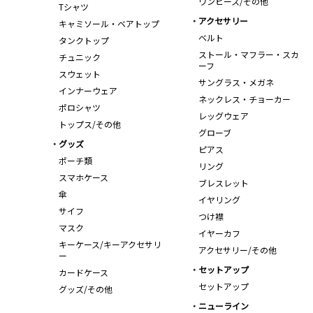
ワンピース/その他
Tシャツ
アクセサリー
キャミソール・ベアトップ
ベルト
タンクトップ
ストール・マフラー・スカ
チュニック
ーフ
スウェット
サングラス・メガネ
インナーウェア
ネックレス・チョーカー
ポロシャツ
レッグウェア
トップス/その他
グローブ
グッズ
ピアス
ポーチ類
リング
スマホケース
ブレスレット
傘
イヤリング
サイフ
つけ襟
マスク
イヤーカフ
キーケース/キーアクセサリ
アクセサリー/その他
ー
セットアップ
カードケース
セットアップ
グッズ/その他
ニューライン