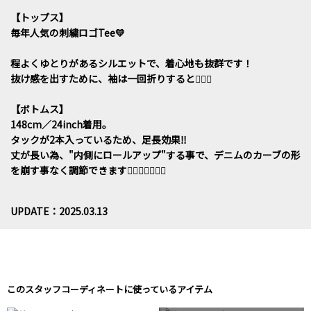
【トップス】
毎年人気の刺繍ロゴTee💛
程よくゆとりがあるシルエットで、着心地も抜群です！
抜け感を出すために、袖は一回折りすると🙆🏻‍♀️
【ボトムス】
148cm／24inch着用。
タックが2本入っているため、足長効果‼️
丈が長い為、"内側にロールアップ"する事で、デニムのカーブの形
を崩す事なく調節できます🙆🏻‍♀️🙆🏻‍♀️✨
UPDATE：2025.03.13
このスタッフコーディネートに使っているアイテム