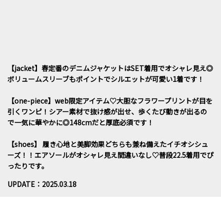
【jacket】春定番のデニムジャケットはSET着用でオシャレ見え◎
ボリュームスリーブもポイントでシルエットが可愛い1着です！
【one-piece】web限定アイテム♡大胆なフラワープリントが目を
引くワンピ！シアー素材で抜け感が出せ、歩くたび動きが出るの
で一気に華やかに◎148cmだと厚底必須です！
【shoes】 履き心地と美脚効果どちらも兼ね備えたイチオシシュ
ーズ！！エアソールがオシャレ見え間違いなし♡普段22.5着用でぴ
ったりです。
UPDATE：2025.03.18