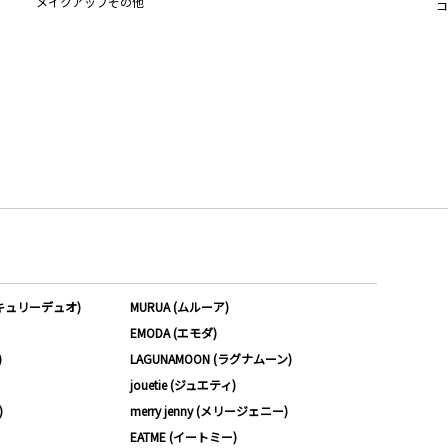
メイクアップその他
コ
ーキュリーデュオ)
MURUA (ムルーア)
EMODA (エモダ)
)
LAGUNAMOON (ラグナムーン)
jouetie (ジュエティ)
)
merry jenny (メリージェニー)
EATME (イートミー)