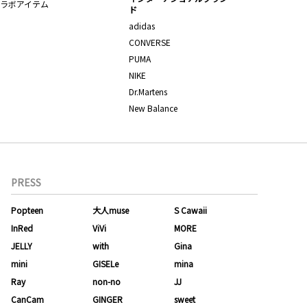
ラボアイテム
ド
adidas
CONVERSE
PUMA
NIKE
Dr.Martens
New Balance
PRESS
Popteen
大人muse
S Cawaii
InRed
ViVi
MORE
JELLY
with
Gina
mini
GISELe
mina
Ray
non-no
JJ
CanCam
GINGER
sweet