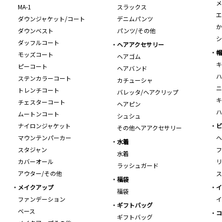
メ
MA-1
スラックス
エ
ダウンジャケット/コート
デニムパンツ
か
ダウンベスト
パンツ/その他
シ
ダッフルコート
ヘアアクセサリー
帽
モッズコート
ヘアゴム
キ
ピーコート
ヘアバンド
ハ
ステンカラーコート
カチューシャ
ニ
トレンチコート
バレッタ/ヘアクリップ
キ
チェスターコート
ヘアピン
ハ
ムートンコート
シュシュ
ナイロンジャケット
ビ
その他ヘアアクセサリー
マウンテンパーカー
ヘ
水着
スタジャン
フ
水着
カバーオール
リ
ラッシュガード
アウター/その他
ス
福袋
メイクアップ
イ
福袋
ファンデーション
イ
ギフトバッグ
ベース
コ
ギフトバッグ