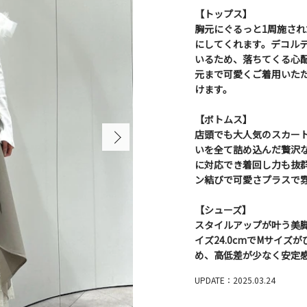
【トップス】
胸元にぐるっと1周施さ
にしてくれます。デコル
いるため、落ちてくる心
元まで可愛くご着用いた
けます。
【ボトムス】
店頭でも大人気のスカー
いを全て詰め込んだ贅沢な
に対応でき着回し力も抜
ン結びで可愛さプラスで
【シューズ】
スタイルアップが叶う美
イズ24.0cmでMサイ
め、高低差が少なく安定
UPDATE：2025.03.24