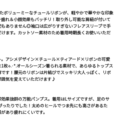
れたボリューミーなチュールリボンが、軽やかで華やかな印象
テ盛れ＆小顔効果もバッチリ！取り外し可能な肩紐が付いて
配もありません◎袖口は広がりすぎないフレアスリーブで手
だけます。カットソー素材のため着用時期長くお使いいただ
ト。アシメデザイン×チュール×ティアード×リボンの可愛
1枚⟡.·*.オールシーズン着られる素材で、あらゆるトップス
群です！腰元のリボンは片結びでスッキリ大人っぽく、リボ
雰囲気を変えていただけます♪
脚効果抜群の万能パンプス。着用はLサイズですが、足のサ
ズがぴったりでした！太めのヒールでつま先にも高さがあるた
感があり疲れにくいです。