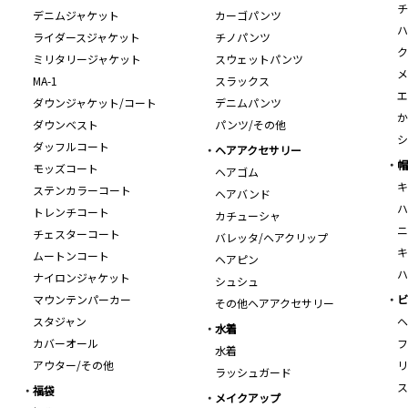
チ
デニムジャケット
カーゴパンツ
ハ
ライダースジャケット
チノパンツ
ク
ミリタリージャケット
スウェットパンツ
メ
MA-1
スラックス
エ
ダウンジャケット/コート
デニムパンツ
か
ダウンベスト
パンツ/その他
シ
ダッフルコート
ヘアアクセサリー
帽
モッズコート
ヘアゴム
キ
ステンカラーコート
ヘアバンド
ハ
トレンチコート
カチューシャ
ニ
チェスターコート
バレッタ/ヘアクリップ
キ
ムートンコート
ヘアピン
ハ
ナイロンジャケット
シュシュ
マウンテンパーカー
ビ
その他ヘアアクセサリー
スタジャン
ヘ
水着
カバーオール
フ
水着
アウター/その他
リ
ラッシュガード
ス
福袋
メイクアップ