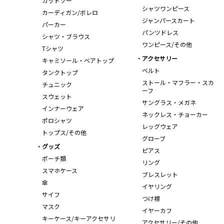
カットソー
シャツワンピース
カーディガン/ボレロ
ジャンパースカート
パーカー
パンツドレス
シャツ・ブラウス
ワンピース/その他
Tシャツ
アクセサリー
キャミソール・ベアトップ
ベルト
タンクトップ
ストール・マフラー・スカ
チュニック
ーフ
スウェット
サングラス・メガネ
インナーウェア
ネックレス・チョーカー
ポロシャツ
レッグウェア
トップス/その他
グローブ
グッズ
ピアス
ポーチ類
リング
スマホケース
ブレスレット
傘
イヤリング
サイフ
つけ襟
マスク
イヤーカフ
キーケース/キーアクセサリ
アクセサリー/その他