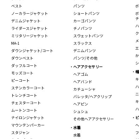
ベスト
パンツ
ボ
ノーカラージャケット
ショートパンツ
ボ
チ
デニムジャケット
カーゴパンツ
ハ
ライダースジャケット
チノパンツ
ク
ミリタリージャケット
スウェットパンツ
メ
MA-1
スラックス
エ
ダウンジャケット/コート
デニムパンツ
か
ダウンベスト
パンツ/その他
シ
ダッフルコート
ヘアアクセサリー
帽
モッズコート
ヘアゴム
キ
ピーコート
ヘアバンド
ハ
ステンカラーコート
カチューシャ
ニ
トレンチコート
バレッタ/ヘアクリップ
キ
チェスターコート
ヘアピン
ハ
ムートンコート
シュシュ
ナイロンジャケット
ビ
その他ヘアアクセサリー
マウンテンパーカー
ヘ
水着
スタジャン
フ
水着