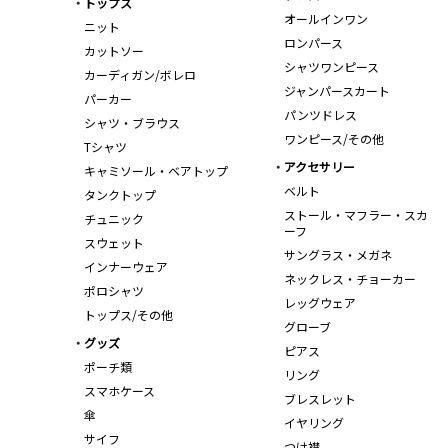
トップス
オールインワン
ニット
ロンパース
カットソー
シャツワンピース
カーディガン/ボレロ
ジャンパースカート
パーカー
パンツドレス
シャツ・ブラウス
ワンピース/その他
Tシャツ
アクセサリー
キャミソール・ベアトップ
ベルト
タンクトップ
ストール・マフラー・スカ
チュニック
ーフ
スウェット
サングラス・メガネ
インナーウェア
ネックレス・チョーカー
ポロシャツ
レッグウェア
トップス/その他
グローブ
グッズ
ピアス
ポーチ類
リング
スマホケース
ブレスレット
傘
イヤリング
サイフ
つけ襟