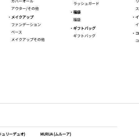
カバーオール
リ
ラッシュガード
アウター/その他
ス
福袋
メイクアップ
イ
福袋
ファンデーション
イ
ギフトバッグ
ベース
コ
ギフトバッグ
メイクアップその他
コ
ーキュリーデュオ)
MURUA (ムルーア)