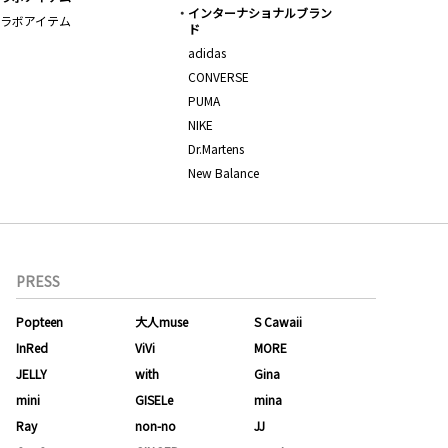
インターナショナルブラン
ラボアイテム
ド
adidas
CONVERSE
PUMA
NIKE
Dr.Martens
New Balance
PRESS
Popteen
大人muse
S Cawaii
InRed
ViVi
MORE
JELLY
with
Gina
mini
GISELe
mina
Ray
non-no
JJ