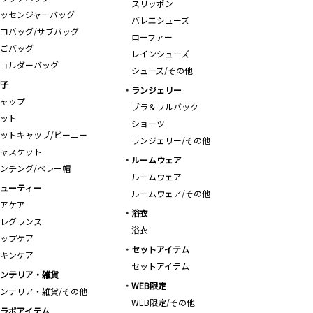
スリッポン
ッセンジャーバッグ
バレエシューズ
コバッグ/サブバッグ
ローファー
ごバッグ
レインシューズ
ョルダーバッグ
シューズ/その他
子
ランジェリー
ャップ
ブラ＆フルバック
ット
ショーツ
ットキャップ/ビーニー
ランジェリー/その他
ャスケット
ルームウェア
ンチング/ベレー帽
ルームウェア
ューティー
ルームウェア/その他
アケア
浴衣
レグランス
浴衣
ップケア
セットアイテム
キンケア
セットアイテム
ンテリア・雑貨
WEB限定
ンテリア・雑貨/その他
WEB限定/その他
ラボアイテム