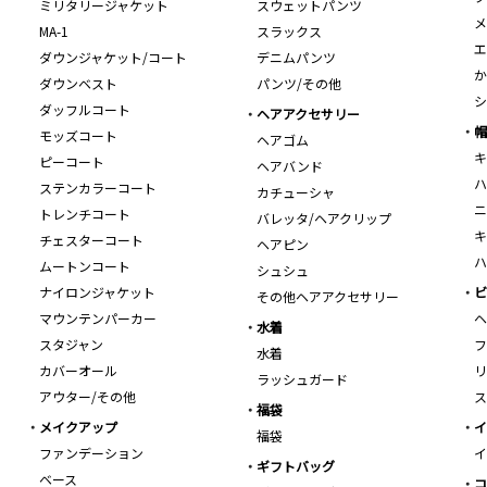
ミリタリージャケット
スウェットパンツ
メ
MA-1
スラックス
エ
ダウンジャケット/コート
デニムパンツ
か
ダウンベスト
パンツ/その他
シ
ダッフルコート
ヘアアクセサリー
帽
モッズコート
ヘアゴム
キ
ピーコート
ヘアバンド
ハ
ステンカラーコート
カチューシャ
ニ
トレンチコート
バレッタ/ヘアクリップ
キ
チェスターコート
ヘアピン
ハ
ムートンコート
シュシュ
ナイロンジャケット
ビ
その他ヘアアクセサリー
マウンテンパーカー
ヘ
水着
スタジャン
フ
水着
カバーオール
リ
ラッシュガード
アウター/その他
ス
福袋
メイクアップ
イ
福袋
ファンデーション
イ
ギフトバッグ
ベース
コ