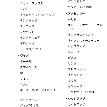
パンツドレス
シャツ・ブラウス
ワンピース/その他
Tシャツ
アクセサリー
キャミソール・ベアトップ
ベルト
タンクトップ
ストール・マフラー・スカ
チュニック
ーフ
スウェット
サングラス・メガネ
インナーウェア
ネックレス・チョーカー
ポロシャツ
レッグウェア
トップス/その他
グローブ
グッズ
ピアス
ポーチ類
リング
スマホケース
ブレスレット
傘
イヤリング
サイフ
つけ襟
マスク
イヤーカフ
キーケース/キーアクセサリ
アクセサリー/その他
ー
セットアップ
カードケース
セットアップ
グッズ/その他