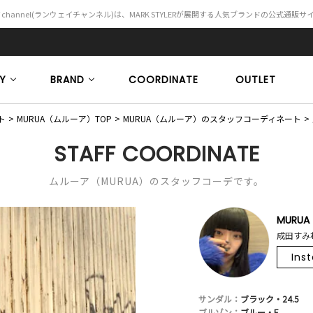
Y channel(ランウェイチャンネル)は、MARK STYLERが展開する人気ブランドの公式通販
Y
BRAND
COORDINATE
OUTLET
ト
MURUA（ムルーア）TOP
MURUA（ムルーア）のスタッフコーディネート
STAFF COORDINATE
ムルーア（MURUA）のスタッフコーデです。
MURUA
成田すみれ
Ins
サンダル：
ブラック・24.5
ブルゾン：
ブルー・F