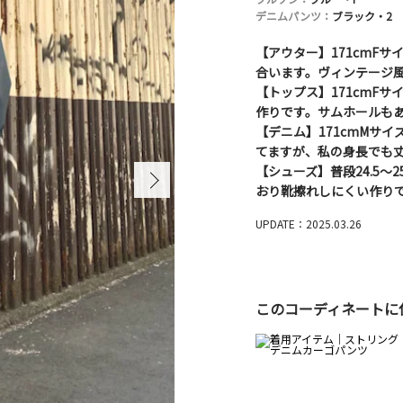
デニムパンツ：
ブラック・2
【アウター】171cmF
合います。ヴィンテージ
【トップス】171cmF
作りです。サムホールも
【デニム】171cmMサ
てますが、私の身長でも
【シューズ】普段24.5～2
おり靴擦れしにくい作り
UPDATE：2025.03.26
このコーディネートに