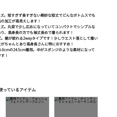
サイズ。短すぎず長すぎない絶妙な短丈でどんなボトムスでも
風の加工が高見えします！
サイズ。丸首で少し広めになっていてコンパクトでシンプルな
あり、高身長の方でも袖丈長めで着られます！
イズ。裾が絞れる2wayタイプです！少しウエスト落として履い
丈がちゃんとあり高身長さんに特におすすめ！
5.0cmの24.5cm着用。中がスポンジのような素材になって
です！
使っているアイテム