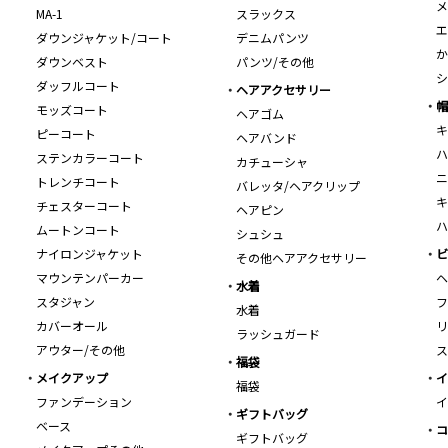
メ
MA-1
スラックス
エ
ダウンジャケット/コート
デニムパンツ
か
ダウンベスト
パンツ/その他
シ
ダッフルコート
ヘアアクセサリー
帽
モッズコート
ヘアゴム
キ
ピーコート
ヘアバンド
ハ
ステンカラーコート
カチューシャ
ニ
トレンチコート
バレッタ/ヘアクリップ
キ
チェスターコート
ヘアピン
ハ
ムートンコート
シュシュ
ナイロンジャケット
ビ
その他ヘアアクセサリー
マウンテンパーカー
ヘ
水着
スタジャン
フ
水着
カバーオール
リ
ラッシュガード
アウター/その他
ス
福袋
メイクアップ
イ
福袋
ファンデーション
イ
ギフトバッグ
ベース
コ
ギフトバッグ