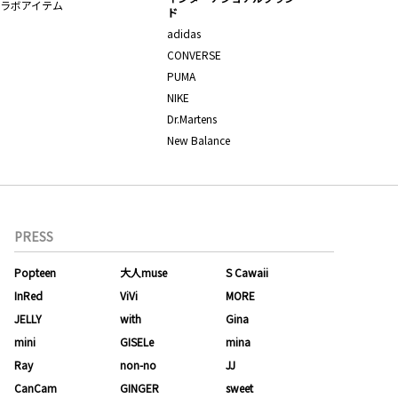
ラボアイテム
ド
adidas
CONVERSE
PUMA
NIKE
Dr.Martens
New Balance
PRESS
Popteen
大人muse
S Cawaii
InRed
ViVi
MORE
JELLY
with
Gina
mini
GISELe
mina
Ray
non-no
JJ
CanCam
GINGER
sweet