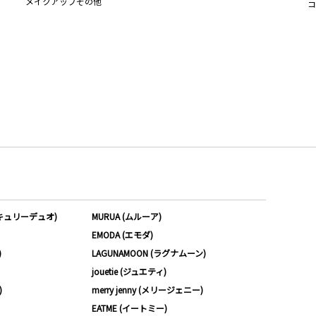
メイクアップその他
コ
ーキュリーデュオ)
MURUA (ムルーア)
EMODA (エモダ)
)
LAGUNAMOON (ラグナムーン)
jouetie (ジュエティ)
)
merry jenny (メリージェニー)
EATME (イートミー)