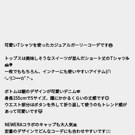
可愛いTシャツを使ったカジュアルガーリーコーデです🎂
トップスは美味しそうなスイーツが並んだショート丈のTシャツ☕️
🍰🍭
一枚でももちろん、インナーにも使いやすいアイテム(∩
◜ᴗ◝)⊃━☆ﾟ.*･｡
ボトムは裾のデザインが可愛いデニム🫶
身長155cmでSサイズ、踵にかかるくらいの丈感です◎
ウエスト部分はボタンを外して折り返して使うのもトレンド感が
あって可愛いです😽
NEWERAコラボのキャップも大人気🎀
定番のデザインでどんなコーデにも合わせやすいです🙆‍♀️