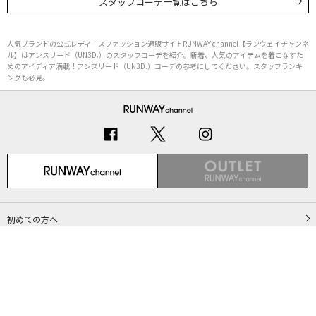
スタッフコーデ一覧はこちら
人気ブランドの公式レディースファッション通販サイトRUNWAY channel【ランウェイチャンネ
ル】はアンスリード（UN3D.）のスタッフコーデを紹介。新着、人気のアイテムを着こなすた
めのアイディア満載！アンスリード（UN3D.）コーデの参考にしてください。スタッフランキ
ングも必見。
初めての方へ
ご利用ガイド（Q&A）
プライバシーポリシー
特定商取引法に基づく表記
会社概要
Copyright © MARK STYLER Co., Ltd. All Rights Reserved.