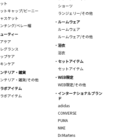
ット
ショーツ
ットキャップ/ビーニー
ランジェリー/その他
ャスケット
ルームウェア
ンチング/ベレー帽
ルームウェア
ューティー
ルームウェア/その他
アケア
浴衣
レグランス
浴衣
ップケア
セットアイテム
キンケア
セットアイテム
ンテリア・雑貨
WEB限定
ンテリア・雑貨/その他
WEB限定/その他
ラボアイテム
インターナショナルブラン
ラボアイテム
ド
adidas
CONVERSE
PUMA
NIKE
Dr.Martens