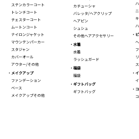
ハ
ステンカラーコート
カチューシャ
ニ
トレンチコート
バレッタ/ヘアクリップ
キ
チェスターコート
ヘアピン
ハ
ムートンコート
シュシュ
ナイロンジャケット
ビ
その他ヘアアクセサリー
マウンテンパーカー
ヘ
水着
スタジャン
フ
水着
カバーオール
リ
ラッシュガード
アウター/その他
ス
福袋
メイクアップ
イ
福袋
ファンデーション
イ
ギフトバッグ
ベース
コ
ギフトバッグ
メイクアップその他
コ