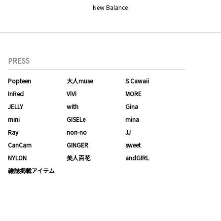
New Balance
PRESS
Popteen
大人muse
S Cawaii
InRed
ViVi
MORE
JELLY
with
Gina
mini
GISELe
mina
Ray
non-no
JJ
CanCam
GINGER
sweet
NYLON
美人百花
andGIRL
雑誌掲載アイテム