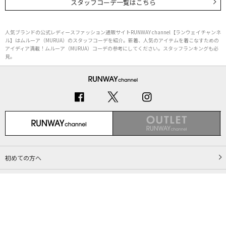
スタッフコーデ一覧はこちら
人気ブランドの公式レディースファッション通販サイトRUNWAY channel【ランウェイチャンネ
ル】はムルーア（MURUA）のスタッフコーデを紹介。新着、人気のアイテムを着こなすための
アイディア満載！ムルーア（MURUA）コーデの参考にしてください。スタッフランキングも必
見。
初めての方へ
ご利用ガイド（Q&A）
プライバシーポリシー
特定商取引法に基づく表記
会社概要
Copyright © MARK STYLER Co., Ltd. All Rights Reserved.