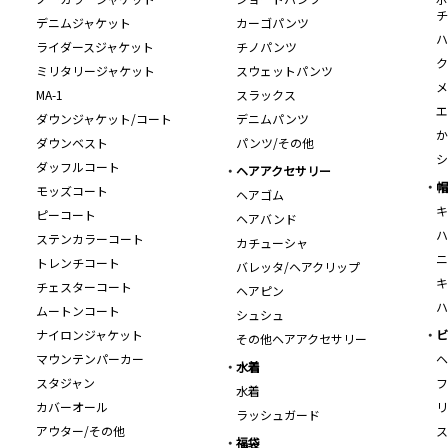
チ
デニムジャケット
カーゴパンツ
ハ
ライダースジャケット
チノパンツ
ク
ミリタリージャケット
スウェットパンツ
メ
MA-1
スラックス
エ
ダウンジャケット/コート
デニムパンツ
か
ダウンベスト
パンツ/その他
シ
ダッフルコート
ヘアアクセサリー
帽
モッズコート
ヘアゴム
キ
ピーコート
ヘアバンド
ハ
ステンカラーコート
カチューシャ
ニ
トレンチコート
バレッタ/ヘアクリップ
キ
チェスターコート
ヘアピン
ハ
ムートンコート
シュシュ
ナイロンジャケット
ビ
その他ヘアアクセサリー
マウンテンパーカー
ヘ
水着
スタジャン
フ
水着
カバーオール
リ
ラッシュガード
アウター/その他
ス
福袋