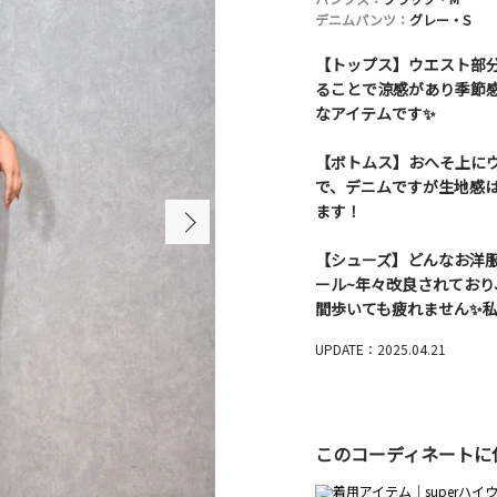
デニムパンツ：
グレー・S
【トップス】ウエスト部
ることで涼感があり季節感
なアイテムです✨
【ボトムス】おへそ上に
で、デニムですが生地感は
ます！
【シューズ】どんなお洋
ール~年々改良されてお
間歩いても疲れません✨私は
UPDATE：2025.04.21
このコーディネートに