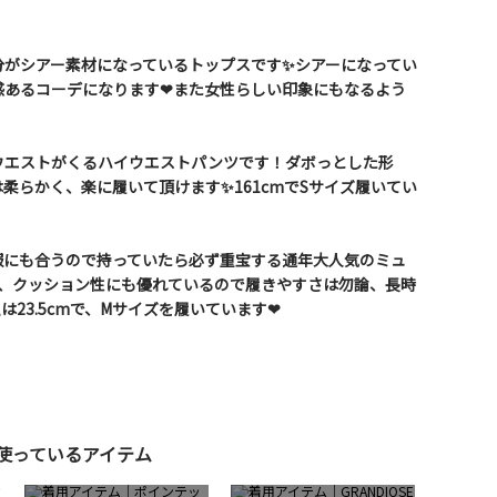
分がシアー素材になっているトップスです✨シアーになってい
あるコーデになります❤︎また女性らしい印象にもなるよう
ウエストがくるハイウエストパンツです！ダボっとした形
柔らかく、楽に履いて頂けます✨161cmでSサイズ履いてい
服にも合うので持っていたら必ず重宝する通年大人気のミュ
り、クッション性にも優れているので履きやすさは勿論、長時
23.5cmで、Mサイズを履いています❤︎
使っているアイテム