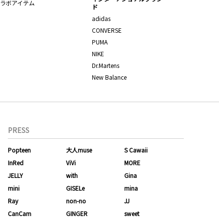
ラボアイテム
ド
adidas
CONVERSE
PUMA
NIKE
Dr.Martens
New Balance
PRESS
Popteen
大人muse
S Cawaii
InRed
ViVi
MORE
JELLY
with
Gina
mini
GISELe
mina
Ray
non-no
JJ
CanCam
GINGER
sweet