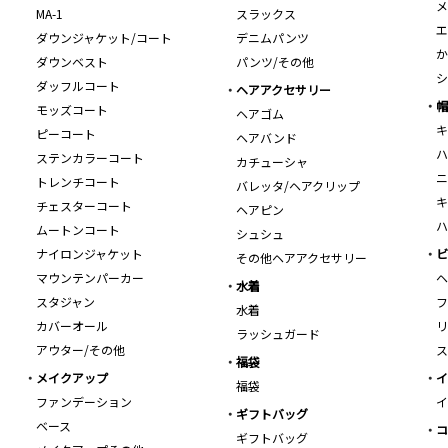
メ
MA-1
スラックス
エ
ダウンジャケット/コート
デニムパンツ
か
ダウンベスト
パンツ/その他
シ
ダッフルコート
ヘアアクセサリー
帽
モッズコート
ヘアゴム
キ
ピーコート
ヘアバンド
ハ
ステンカラーコート
カチューシャ
ニ
トレンチコート
バレッタ/ヘアクリップ
キ
チェスターコート
ヘアピン
ハ
ムートンコート
シュシュ
ナイロンジャケット
ビ
その他ヘアアクセサリー
マウンテンパーカー
ヘ
水着
スタジャン
フ
水着
カバーオール
リ
ラッシュガード
アウター/その他
ス
福袋
メイクアップ
イ
福袋
ファンデーション
イ
ギフトバッグ
ベース
コ
ギフトバッグ