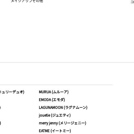
メイクアップその他
コ
ーキュリーデュオ)
MURUA (ムルーア)
EMODA (エモダ)
)
LAGUNAMOON (ラグナムーン)
jouetie (ジュエティ)
)
merry jenny (メリージェニー)
EATME (イートミー)