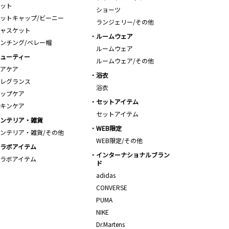
ット
ショーツ
ットキャップ/ビーニー
ランジェリー/その他
ャスケット
ルームウェア
ンチング/ベレー帽
ルームウェア
ューティー
ルームウェア/その他
アケア
浴衣
レグランス
浴衣
ップケア
セットアイテム
キンケア
セットアイテム
ンテリア・雑貨
WEB限定
ンテリア・雑貨/その他
WEB限定/その他
ラボアイテム
インターナショナルブラン
ラボアイテム
ド
adidas
CONVERSE
PUMA
NIKE
Dr.Martens