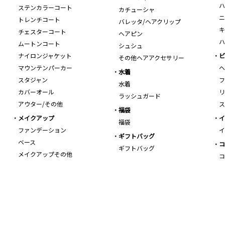
ハ
ステンカラーコート
カチューシャ
ニ
トレンチコート
バレッタ/ヘアクリップ
キ
チェスターコート
ヘアピン
ハ
ムートンコート
シュシュ
ナイロンジャケット
ビ
その他ヘアアクセサリー
マウンテンパーカー
ヘ
水着
スタジャン
フ
水着
カバーオール
リ
ラッシュガード
アウター/その他
ス
福袋
メイクアップ
イ
福袋
ファンデーション
イ
ギフトバッグ
ベース
コ
ギフトバッグ
メイクアップその他
コ