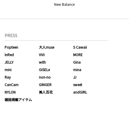
New Balance
PRESS
Popteen
大人muse
S Cawaii
InRed
ViVi
MORE
JELLY
with
Gina
mini
GISELe
mina
Ray
non-no
JJ
CanCam
GINGER
sweet
NYLON
美人百花
andGIRL
雑誌掲載アイテム