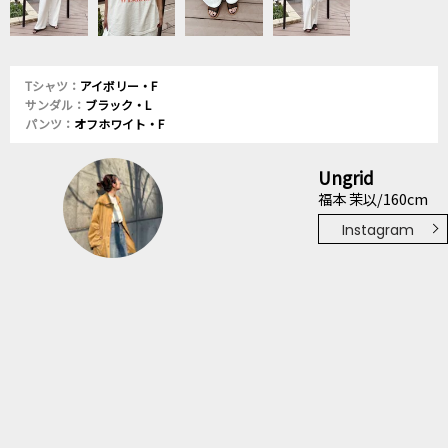
Tシャツ：
アイボリー・F
サンダル：
ブラック・L
パンツ：
オフホワイト・F
Ungrid
福本 茉以/160cm
Instagram