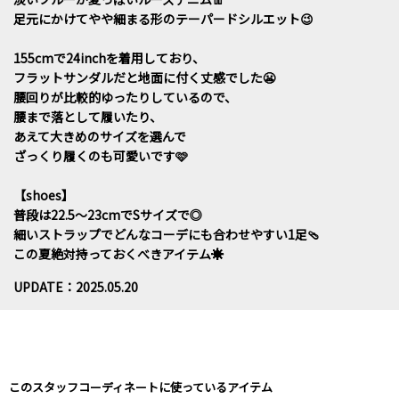
足元にかけてやや細まる形のテーパードシルエット😉
155cmで24inchを着用しており、
フラットサンダルだと地面に付く丈感でした😬
腰回りが比較的ゆったりしているので、
腰まで落として履いたり、
あえて大きめのサイズを選んで
ざっくり履くのも可愛いです🩷
【shoes】
普段は22.5〜23cmでSサイズで◎
細いストラップでどんなコーデにも合わせやすい1足🩴
この夏絶対持っておくべきアイテム☀️
UPDATE：2025.05.20
このスタッフコーディネートに使っているアイテム