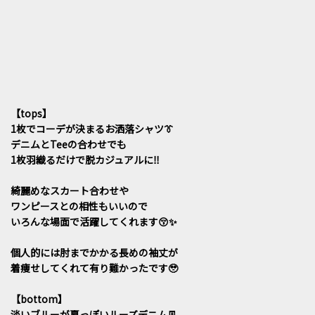
【tops】
1枚でコーデが決まるお洒落シャツ👔
デニムとTeeの合わせでも
1枚羽織るだけで脱カジュアルに‼︎
綺麗めなスカート合わせや
ワンピースとの相性もいいので
いろんな場面で活躍してくれます😚✨
個人的には肘までかかる長めの袖丈が
着痩せしてくれて有り難かったです🥹
【bottom】
淡いブルーが夏っぽいルーズデニム👖