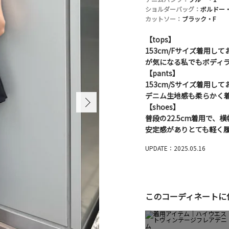
ショルダーバッグ：
ボルドー・
カットソー：
ブラック・F
【tops】
153cm/Fサイズ着用
が気になる私でもボディ
【pants】
153cm/Sサイズ着用
デニム生地感も柔らかく
【shoes】
普段の22.5cm着用で
安定感がありとても軽く
UPDATE：2025.05.16
このコーディネートに