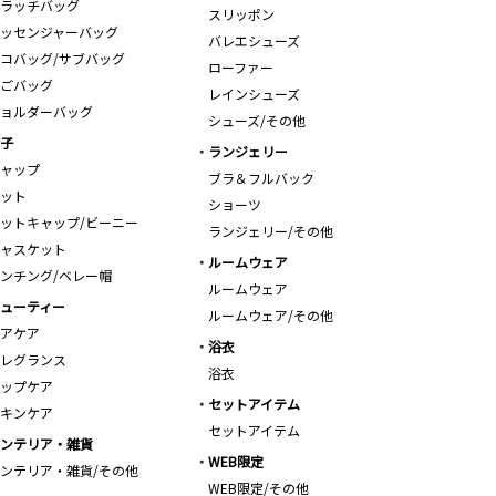
ラッチバッグ
スリッポン
ッセンジャーバッグ
バレエシューズ
コバッグ/サブバッグ
ローファー
ごバッグ
レインシューズ
ョルダーバッグ
シューズ/その他
子
ランジェリー
ャップ
ブラ＆フルバック
ット
ショーツ
ットキャップ/ビーニー
ランジェリー/その他
ャスケット
ルームウェア
ンチング/ベレー帽
ルームウェア
ューティー
ルームウェア/その他
アケア
浴衣
レグランス
浴衣
ップケア
セットアイテム
キンケア
セットアイテム
ンテリア・雑貨
WEB限定
ンテリア・雑貨/その他
WEB限定/その他