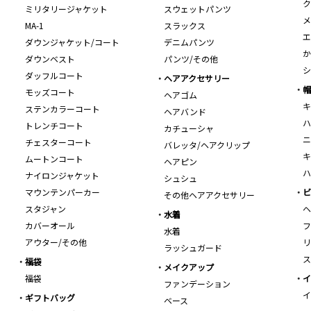
ク
ミリタリージャケット
スウェットパンツ
メ
MA-1
スラックス
エ
ダウンジャケット/コート
デニムパンツ
か
ダウンベスト
パンツ/その他
シ
ダッフルコート
ヘアアクセサリー
帽
モッズコート
ヘアゴム
キ
ステンカラーコート
ヘアバンド
ハ
トレンチコート
カチューシャ
ニ
チェスターコート
バレッタ/ヘアクリップ
キ
ムートンコート
ヘアピン
ハ
ナイロンジャケット
シュシュ
マウンテンパーカー
ビ
その他ヘアアクセサリー
スタジャン
ヘ
水着
カバーオール
フ
水着
アウター/その他
リ
ラッシュガード
ス
福袋
メイクアップ
福袋
イ
ファンデーション
イ
ギフトバッグ
ベース