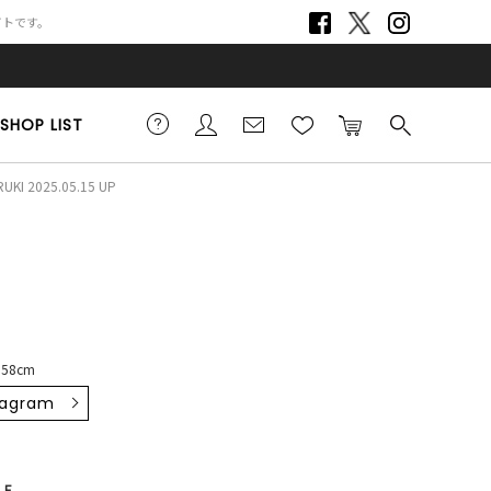
サイトです。
SHOP LIST
UKI 2025.05.15 UP
158cm
tagram
F