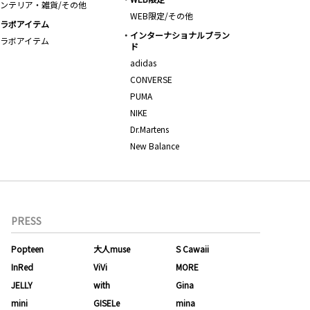
ンテリア・雑貨/その他
WEB限定/その他
ラボアイテム
インターナショナルブラン
ラボアイテム
ド
adidas
CONVERSE
PUMA
NIKE
Dr.Martens
New Balance
PRESS
Popteen
大人muse
S Cawaii
InRed
ViVi
MORE
JELLY
with
Gina
mini
GISELe
mina