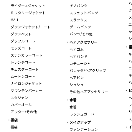
ハ
ライダースジャケット
チノパンツ
ク
ミリタリージャケット
スウェットパンツ
メ
MA-1
スラックス
エ
ダウンジャケット/コート
デニムパンツ
か
ダウンベスト
パンツ/その他
シ
ダッフルコート
ヘアアクセサリー
帽
モッズコート
ヘアゴム
キ
ステンカラーコート
ヘアバンド
ハ
トレンチコート
カチューシャ
ニ
チェスターコート
バレッタ/ヘアクリップ
キ
ムートンコート
ヘアピン
ハ
ナイロンジャケット
シュシュ
マウンテンパーカー
ビ
その他ヘアアクセサリー
スタジャン
ヘ
水着
カバーオール
フ
水着
アウター/その他
リ
ラッシュガード
ス
福袋
メイクアップ
福袋
イ
ファンデーション