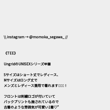
\\ instagram → @momoka_segawa_ //
《TEE》
UngridのUNISEXシリーズ🫶🏼
Sサイズはショート丈でレディース、
Mサイズはロング丈で
メンズとレディース兼用で着れます🙆🏻‍♀️！
フロントは刺繍ロゴが付いていて
バックプリントも施されているので
古着のような雰囲気が可愛い1着♡"