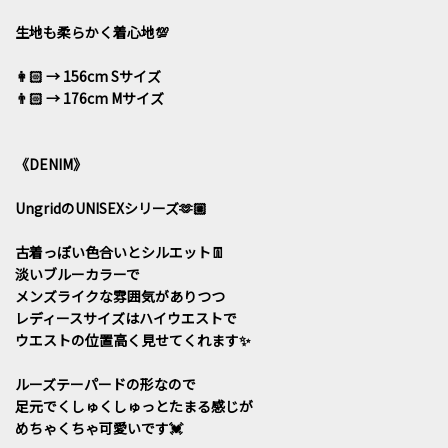
生地も柔らかく着心地💯
👩🏻 → 156cm Sサイズ
👨🏻 → 176cm Mサイズ
《DENIM》
UngridのUNISEXシリーズ🫶🏼
古着っぽい色合いとシルエット👖
淡いブルーカラーで
メンズライクな雰囲気がありつつ
レディースサイズはハイウエストで
ウエストの位置高く見せてくれます✨
ルーズテーパードの形なので
足元でくしゅくしゅっとたまる感じが
めちゃくちゃ可愛いです💓