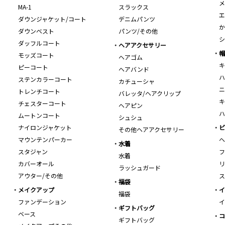
メ
MA-1
スラックス
エ
ダウンジャケット/コート
デニムパンツ
か
ダウンベスト
パンツ/その他
シ
ダッフルコート
ヘアアクセサリー
帽
モッズコート
ヘアゴム
キ
ピーコート
ヘアバンド
ハ
ステンカラーコート
カチューシャ
ニ
トレンチコート
バレッタ/ヘアクリップ
キ
チェスターコート
ヘアピン
ハ
ムートンコート
シュシュ
ナイロンジャケット
ビ
その他ヘアアクセサリー
マウンテンパーカー
ヘ
水着
スタジャン
フ
水着
カバーオール
リ
ラッシュガード
アウター/その他
ス
福袋
メイクアップ
イ
福袋
ファンデーション
イ
ギフトバッグ
ベース
コ
ギフトバッグ