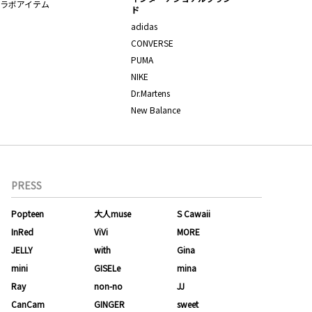
ラボアイテム
ド
adidas
CONVERSE
PUMA
NIKE
Dr.Martens
New Balance
PRESS
Popteen
大人muse
S Cawaii
InRed
ViVi
MORE
JELLY
with
Gina
mini
GISELe
mina
Ray
non-no
JJ
CanCam
GINGER
sweet