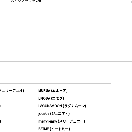
メイクアップその他
コ
ーキュリーデュオ)
MURUA (ムルーア)
EMODA (エモダ)
)
LAGUNAMOON (ラグナムーン)
jouetie (ジュエティ)
)
merry jenny (メリージェニー)
EATME (イートミー)