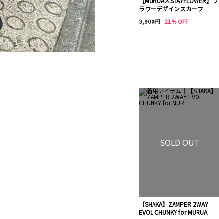
【MURUA×STAYFLOWER】フ
ラワーデザインスカーフ
3,900円
21% OFF
SOLD OUT
【SHAKA】ZAMPER 2WAY
EVOL CHUNKY for MURUA