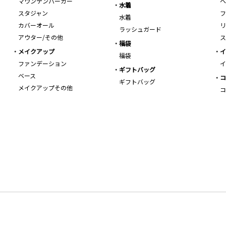
マウンテンパーカー
ヘ
水着
スタジャン
フ
水着
カバーオール
リ
ラッシュガード
アウター/その他
ス
福袋
メイクアップ
イ
福袋
ファンデーション
イ
ギフトバッグ
ベース
コ
ギフトバッグ
メイクアップその他
コ