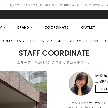
Y channel(ランウェイチャンネル)は、MARK STYLERが展開する人気ブランドの公式通販
Y
BRAND
COORDINATE
OUTLET
ト
MURUA（ムルーア）TOP
MURUA（ムルーア）のスタッフコーディネート
STAFF COORDINATE
ムルーア（MURUA）のスタッフコーデです。
MURUA
辻村奈々/
Ins
デニムパンツ：
ブラウン・1
サンダル：
ブラック・23