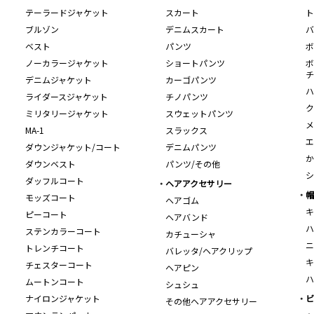
テーラードジャケット
スカート
ト
ブルゾン
デニムスカート
バ
ベスト
パンツ
ボ
ノーカラージャケット
ショートパンツ
ボ
チ
デニムジャケット
カーゴパンツ
ハ
ライダースジャケット
チノパンツ
ク
ミリタリージャケット
スウェットパンツ
メ
MA-1
スラックス
エ
ダウンジャケット/コート
デニムパンツ
か
ダウンベスト
パンツ/その他
シ
ダッフルコート
ヘアアクセサリー
帽
モッズコート
ヘアゴム
キ
ピーコート
ヘアバンド
ハ
ステンカラーコート
カチューシャ
ニ
トレンチコート
バレッタ/ヘアクリップ
キ
チェスターコート
ヘアピン
ハ
ムートンコート
シュシュ
ナイロンジャケット
ビ
その他ヘアアクセサリー