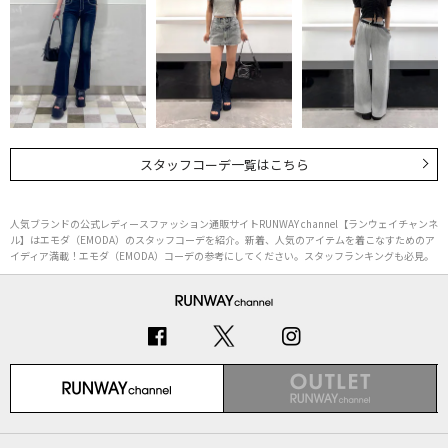
スタッフコーデ一覧はこちら
人気ブランドの公式レディースファッション通販サイトRUNWAY channel【ランウェイチャンネ
ル】はエモダ（EMODA）のスタッフコーデを紹介。新着、人気のアイテムを着こなすためのア
イディア満載！エモダ（EMODA）コーデの参考にしてください。スタッフランキングも必見。