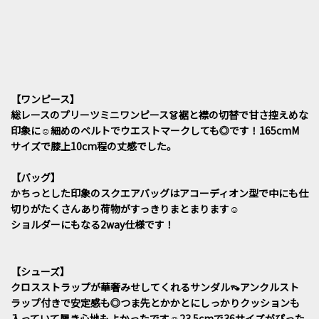
【ワンピース】
総レースのプリーツミニワンピース👗裾と襟の切替で甘さ控えめな
印象に☺️細めのベルトでウエストマークしても◎です！165cmM
サイズで膝上10cm程の丈感でした。
【バッグ】
かちっとした印象のスクエアバッグはアコーディオン型で中にも仕
切りがたくさんあり荷物がすっきりまとまります☺️
ショルダーにもなる2way仕様です！
【シューズ】
クロスストラップが華奢みせしてくれるサンダル👡アンクルスト
ラップ付きで安定感も◎つま先とかかとにしっかりクッションも
入っていて履き心地もよかったです☺️23.5cmで36サイズがぴった