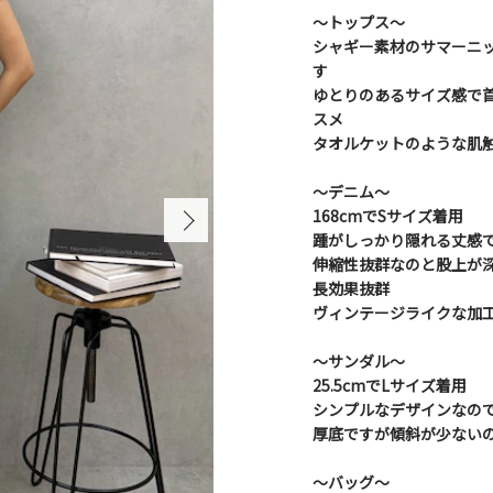
～トップス～
シャギー素材のサマーニ
す
ゆとりのあるサイズ感で
スメ
タオルケットのような肌
〜デニム〜
168cmでSサイズ着用
踵がしっかり隠れる丈感
伸縮性抜群なのと股上が
長効果抜群
ヴィンテージライクな加
〜サンダル〜
25.5cmでLサイズ着用
シンプルなデザインなの
厚底ですが傾斜が少ない
～バッグ～