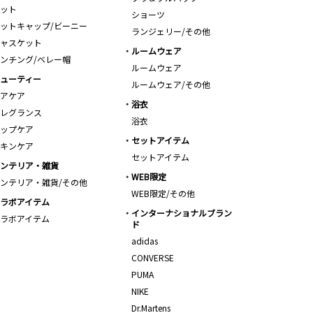
ット
ショーツ
ットキャップ/ビーニー
ランジェリー/その他
ャスケット
ルームウェア
ンチング/ベレー帽
ルームウェア
ューティー
ルームウェア/その他
アケア
浴衣
レグランス
浴衣
ップケア
セットアイテム
キンケア
セットアイテム
ンテリア・雑貨
WEB限定
ンテリア・雑貨/その他
WEB限定/その他
ラボアイテム
インターナショナルブラン
ラボアイテム
ド
adidas
CONVERSE
PUMA
NIKE
Dr.Martens