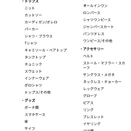
トップス
オールインワン
ニット
ロンパース
カットソー
シャツワンピース
カーディガン/ボレロ
ジャンパースカート
パーカー
パンツドレス
シャツ・ブラウス
ワンピース/その他
Tシャツ
アクセサリー
キャミソール・ベアトップ
ベルト
タンクトップ
ストール・マフラー・スカ
チュニック
ーフ
スウェット
サングラス・メガネ
インナーウェア
ネックレス・チョーカー
ポロシャツ
レッグウェア
トップス/その他
グローブ
グッズ
ピアス
ポーチ類
リング
スマホケース
ブレスレット
傘
イヤリング
サイフ
つけ襟