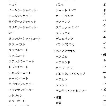
ベスト
パンツ
ボ
ノーカラージャケット
ショートパンツ
ボ
チ
デニムジャケット
カーゴパンツ
ハ
ライダースジャケット
チノパンツ
ク
ミリタリージャケット
スウェットパンツ
メ
MA-1
スラックス
エ
ダウンジャケット/コート
デニムパンツ
か
ダウンベスト
パンツ/その他
シ
ダッフルコート
ヘアアクセサリー
帽
モッズコート
ヘアゴム
キ
ステンカラーコート
ヘアバンド
ハ
トレンチコート
カチューシャ
ニ
チェスターコート
バレッタ/ヘアクリップ
キ
ムートンコート
ヘアピン
ハ
ナイロンジャケット
シュシュ
マウンテンパーカー
ビ
その他ヘアアクセサリー
スタジャン
ヘ
水着
カバーオール
フ
水着