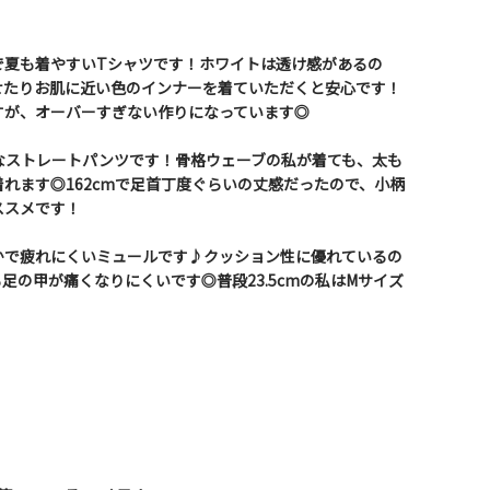
で夏も着やすいTシャツです！ホワイトは透け感があるの
せたりお肌に近い色のインナーを着ていただくと安心です！
すが、オーバーすぎない作りになっています◎
なストレートパンツです！骨格ウェーブの私が着ても、太も
れます◎162cmで足首丁度ぐらいの丈感だったので、小柄
ススメです！
かで疲れにくいミュールです♪クッション性に優れているの
足の甲が痛くなりにくいです◎普段23.5cmの私はMサイズ