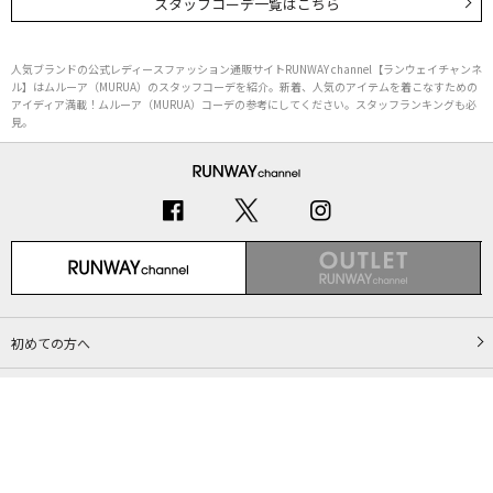
スタッフコーデ一覧はこちら
人気ブランドの公式レディースファッション通販サイトRUNWAY channel【ランウェイチャンネ
ル】はムルーア（MURUA）のスタッフコーデを紹介。新着、人気のアイテムを着こなすための
アイディア満載！ムルーア（MURUA）コーデの参考にしてください。スタッフランキングも必
見。
初めての方へ
ご利用ガイド（Q&A）
プライバシーポリシー
特定商取引法に基づく表記
会社概要
Copyright © MARK STYLER Co., Ltd. All Rights Reserved.