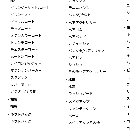
MA-1
スラックス
エ
ダウンジャケット/コート
デニムパンツ
か
ダウンベスト
パンツ/その他
シ
ダッフルコート
ヘアアクセサリー
帽
モッズコート
ヘアゴム
キ
ステンカラーコート
ヘアバンド
ハ
トレンチコート
カチューシャ
ニ
チェスターコート
バレッタ/ヘアクリップ
キ
ムートンコート
ヘアピン
ハ
ナイロンジャケット
シュシュ
マウンテンパーカー
ビ
その他ヘアアクセサリー
スタジャン
ヘ
水着
カバーオール
フ
水着
アウター/その他
リ
ラッシュガード
ス
福袋
メイクアップ
福袋
イ
ファンデーション
イ
ギフトバッグ
ベース
ギフトバッグ
コ
メイクアップその他
コ