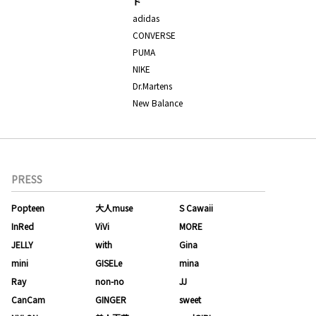
ド
adidas
CONVERSE
PUMA
NIKE
Dr.Martens
New Balance
PRESS
Popteen
大人muse
S Cawaii
InRed
ViVi
MORE
JELLY
with
Gina
mini
GISELe
mina
Ray
non-no
JJ
CanCam
GINGER
sweet