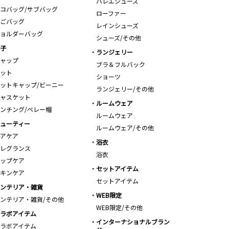
バレエシューズ
コバッグ/サブバッグ
ローファー
ごバッグ
レインシューズ
ョルダーバッグ
シューズ/その他
子
ランジェリー
ャップ
ブラ＆フルバック
ット
ショーツ
ットキャップ/ビーニー
ランジェリー/その他
ャスケット
ルームウェア
ンチング/ベレー帽
ルームウェア
ューティー
ルームウェア/その他
アケア
浴衣
レグランス
浴衣
ップケア
セットアイテム
キンケア
セットアイテム
ンテリア・雑貨
WEB限定
ンテリア・雑貨/その他
WEB限定/その他
ラボアイテム
インターナショナルブラン
ラボアイテム