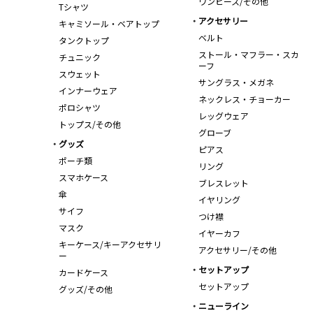
ワンピース/その他
Tシャツ
アクセサリー
キャミソール・ベアトップ
ベルト
タンクトップ
ストール・マフラー・スカ
チュニック
ーフ
スウェット
サングラス・メガネ
インナーウェア
ネックレス・チョーカー
ポロシャツ
レッグウェア
トップス/その他
グローブ
グッズ
ピアス
ポーチ類
リング
スマホケース
ブレスレット
傘
イヤリング
サイフ
つけ襟
マスク
イヤーカフ
キーケース/キーアクセサリ
アクセサリー/その他
ー
セットアップ
カードケース
セットアップ
グッズ/その他
ニューライン