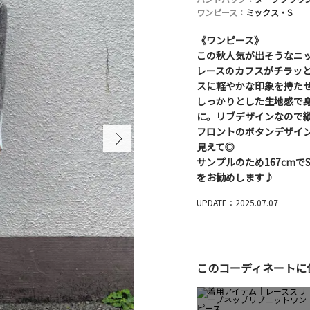
ワンピース：
ミックス・S
《ワンピース》
この秋人気が出そうなニット
レースのカフスがチラッ
スに軽やかな印象を持た
しっかりとした生地感で
に。リブデザインなので
フロントのボタンデザイ
見えて◎
サンプルのため167cmで
をお勧めします♪
UPDATE：2025.07.07
このコーディネートに