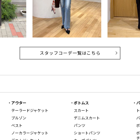
スタッフコーデ一覧はこちら
アウター
ボトムス
バ
テーラードジャケット
スカート
ト
ブルゾン
デニムスカート
バ
ベスト
パンツ
ボ
ノーカラージャケット
ショートパンツ
ボ
チ