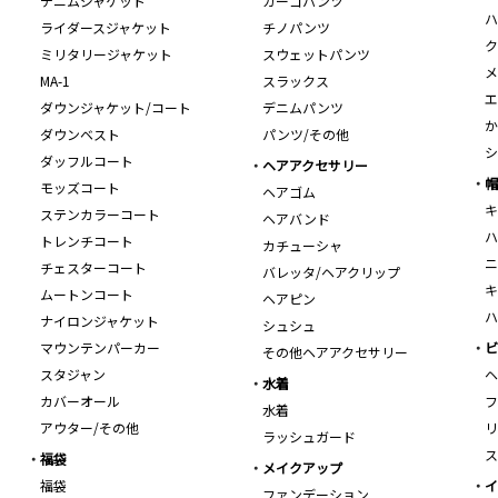
デニムジャケット
カーゴパンツ
ハ
ライダースジャケット
チノパンツ
ク
ミリタリージャケット
スウェットパンツ
メ
MA-1
スラックス
エ
ダウンジャケット/コート
デニムパンツ
か
ダウンベスト
パンツ/その他
シ
ダッフルコート
ヘアアクセサリー
帽
モッズコート
ヘアゴム
キ
ステンカラーコート
ヘアバンド
ハ
トレンチコート
カチューシャ
ニ
チェスターコート
バレッタ/ヘアクリップ
キ
ムートンコート
ヘアピン
ハ
ナイロンジャケット
シュシュ
マウンテンパーカー
ビ
その他ヘアアクセサリー
スタジャン
ヘ
水着
カバーオール
フ
水着
アウター/その他
リ
ラッシュガード
ス
福袋
メイクアップ
福袋
イ
ファンデーション