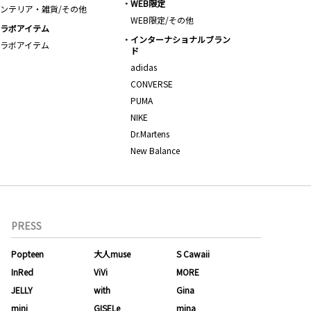
WEB限定
ンテリア・雑貨/その他
WEB限定/その他
ラボアイテム
インターナショナルブラン
ラボアイテム
ド
adidas
CONVERSE
PUMA
NIKE
Dr.Martens
New Balance
PRESS
Popteen
大人muse
S Cawaii
InRed
ViVi
MORE
JELLY
with
Gina
mini
GISELe
mina