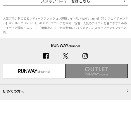
スタッフコーデ一覧はこちら
人気ブランドの公式レディースファッション通販サイトRUNWAY channel【ランウェイチャンネ
ル】はムルーア（MURUA）のスタッフコーデを紹介。新着、人気のアイテムを着こなすための
アイディア満載！ムルーア（MURUA）コーデの参考にしてください。スタッフランキングも必
見。
初めての方へ
ご利用ガイド（Q&A）
プライバシーポリシー
特定商取引法に基づく表記
会社概要
Copyright © MARK STYLER Co., Ltd. All Rights Reserved.