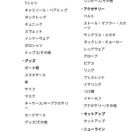
ワンピース/その他
Tシャツ
アクセサリー
キャミソール・ベアトップ
ベルト
タンクトップ
ストール・マフラー・スカ
チュニック
ーフ
スウェット
サングラス・メガネ
インナーウェア
ネックレス・チョーカー
ポロシャツ
レッグウェア
トップス/その他
グローブ
グッズ
ピアス
ポーチ類
リング
スマホケース
ブレスレット
傘
イヤリング
サイフ
つけ襟
マスク
イヤーカフ
キーケース/キーアクセサリ
アクセサリー/その他
ー
セットアップ
カードケース
セットアップ
グッズ/その他
ニューライン