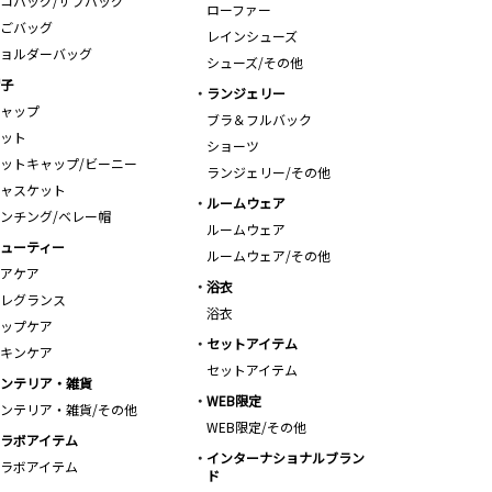
コバッグ/サブバッグ
ローファー
ごバッグ
レインシューズ
ョルダーバッグ
シューズ/その他
子
ランジェリー
ャップ
ブラ＆フルバック
ット
ショーツ
ットキャップ/ビーニー
ランジェリー/その他
ャスケット
ルームウェア
ンチング/ベレー帽
ルームウェア
ューティー
ルームウェア/その他
アケア
浴衣
レグランス
浴衣
ップケア
セットアイテム
キンケア
セットアイテム
ンテリア・雑貨
WEB限定
ンテリア・雑貨/その他
WEB限定/その他
ラボアイテム
インターナショナルブラン
ラボアイテム
ド