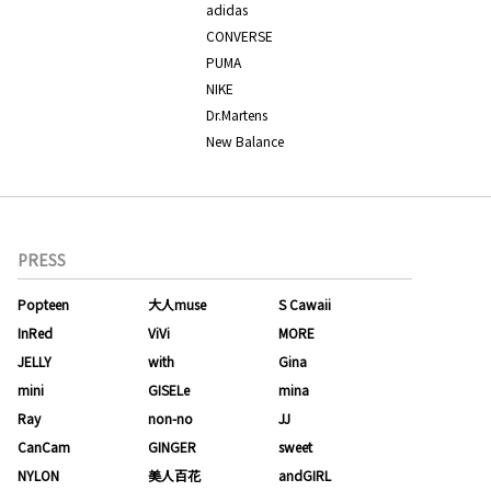
adidas
CONVERSE
PUMA
NIKE
Dr.Martens
New Balance
PRESS
Popteen
大人muse
S Cawaii
InRed
ViVi
MORE
JELLY
with
Gina
mini
GISELe
mina
Ray
non-no
JJ
CanCam
GINGER
sweet
NYLON
美人百花
andGIRL