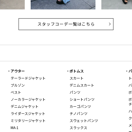
スタッフコーデ一覧はこちら
アウター
ボトムス
バ
テーラードジャケット
スカート
ト
ブルゾン
デニムスカート
バ
ベスト
パンツ
ボ
ノーカラージャケット
ショートパンツ
ボ
チ
デニムジャケット
カーゴパンツ
ハ
ライダースジャケット
チノパンツ
ク
ミリタリージャケット
スウェットパンツ
メ
MA-1
スラックス