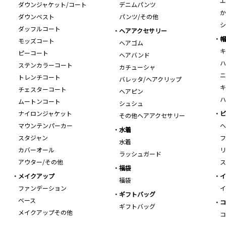
エ
ダウンジャケット/コート
デニムパンツ
か
ダウンベスト
パンツ/その他
シ
ダッフルコート
ヘアアクセサリー
帽
モッズコート
ヘアゴム
キ
ピーコート
ヘアバンド
ハ
ステンカラーコート
カチューシャ
ニ
トレンチコート
バレッタ/ヘアクリップ
キ
チェスターコート
ヘアピン
ハ
ムートンコート
シュシュ
ナイロンジャケット
ビ
その他ヘアアクセサリー
マウンテンパーカー
ヘ
水着
スタジャン
フ
水着
カバーオール
リ
ラッシュガード
アウター/その他
ス
福袋
メイクアップ
イ
福袋
ファンデーション
イ
ギフトバッグ
ベース
コ
ギフトバッグ
メイクアップその他
コ